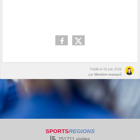
Publié le
02 juin 2026
par
Membre masqué
SPORTS
REGIONS
251711
visites