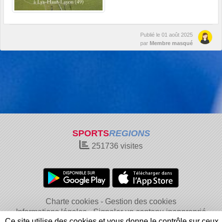
Publié le
01 août 2025
par
Membre masqué
SPORTS
REGIONS
251736
visites
Charte cookies
Gestion des cookies
Informations légales
Signaler un contenu inapproprié
Ce site utilise des cookies et vous donne le contrôle sur ceux