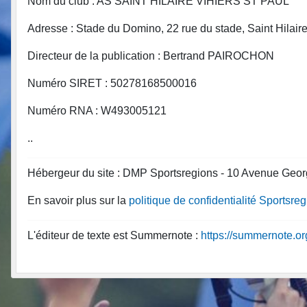
Nom du club : AS SAINT HILAIRE VIHIERS ST PAUL
Adresse : Stade du Domino, 22 rue du stade, Saint Hil
Directeur de la publication : Bertrand PAIROCHON
Numéro SIRET : 50278168500016
Numéro RNA : W493005121
..
Hébergeur du site : DMP Sportsregions - 10 Avenue Geor
En savoir plus sur la
politique de confidentialité Sportsre
L'éditeur de texte est Summernote :
https://summernote.or